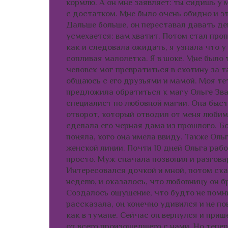
кормлю. А он мне заявляет: ты сидишь у 
с достатком. Мне было очень обидно и эт
Дальше больше, он переставал давать де
усмехается: вам хватит. Потом стал проп
как и следовала ожидать, я узнала что у 
сопливая малолетка. Я в шоке. Мне было 
человек мог превратиться в скотину за та
общаюсь с его друзьями и мамой. Моя те
предложила обратиться к магу Ольге Зва
специалист по любовной магии. Она быс
отворот, который отводил от меня любим
сделала его черная дама из прошлого. Бо
поняла, кого она имела ввиду. Также Оль
женской линии. Почти 10 дней Ольга рабо
просто. Муж сначала позвонил и разговар
Интересовался дочкой и мной, потом ска
неделю, и оказалось, что любовницу он б
Создалось ощущение, что будто не помнил
рассказала, он конечно удивился и не по
как в тумане. Сейчас он вернулся и приш
от всего произошедшего с нами. Но теперь