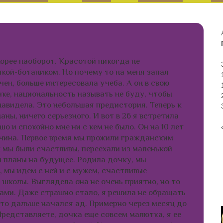
корее наоборот. Красотой никогда не
кой-ботаником. Но почему то на меня запал
чен, больше интересовала учеба. А он в свою
ке, национальность называть не буду, чтобы
навидела. Это небольшая предистория. Теперь к
ны, ничего серьезного. И вот в 26 я встретила
о и спокойно мне ни с кем не было. Он на 10 лет
чина. Первое время мы прожили гражданским
к мы были счастливы, переехали из маленькой
и планы на будущее. Родила дочку, мы
, мы идем с ней и с мужем, счастливые
з школы. Выглядела она не очень приятно, но то
ами. Даже страшно стало, я решила не обращать
что дальше начался ад. Примерно через месяц до
Представляете, дочка еще совсем малютка, я ее