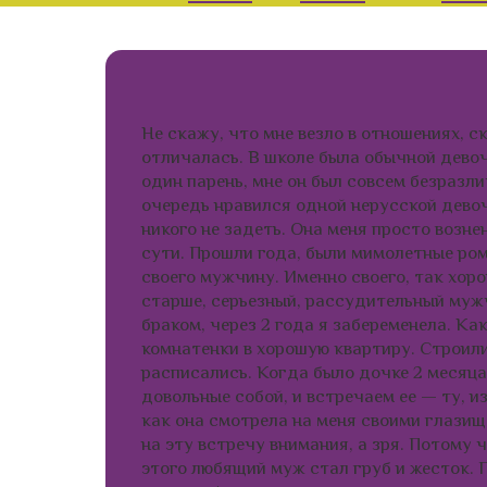
Не скажу, что мне везло в отношениях, с
отличалась. В школе была обычной девоч
один парень, мне он был совсем безразли
очередь нравился одной нерусской девоч
никого не задеть. Она меня просто возне
сути. Прошли года, были мимолетные рома
своего мужчину. Именно своего, так хорош
старше, серьезный, рассудительный муж
браком, через 2 года я забеременела. Ка
комнатенки в хорошую квартиру. Строил
расписались. Когда было дочке 2 месяца
довольные собой, и встречаем ее — ту, и
как она смотрела на меня своими глазищ
на эту встречу внимания, а зря. Потому 
этого любящий муж стал груб и жесток. 