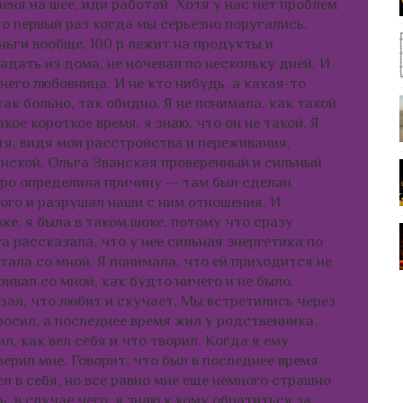
меня на шее, иди работай. Хотя у нас нет проблем
о первый раз когда мы серьезно поругались.
ньги вообще, 100 р лежит на продукты и
адать из дома, не ночевал по нескольку дней. И
него любовница. И не кто нибудь, а какая-то
так больно, так обидно. Я не понимала, как такой
кое короткое время, я знаю, что он не такой. Я
тя, видя мои расстройства и переживания,
нской, Ольга Званская проверенный и сильный
тро определила причину — там был сделан
ого и разрушал наши с ним отношения. И
же, я была в таком шоке, потому что сразу
га рассказала, что у нее сильная энергетика по
тала со мной. Я понимала, что ей приходится не
ивал со мной, как будто ничего и не было.
зал, что любит и скучает. Мы встретились через
росил, а последнее время жил у родственника.
, как вел себя и что творил. Когда я ему
верил мне. Говорит, что был в последнее время
ел в себя, но все равно мне еще немного страшно
, в случае чего, я знаю к кому обратиться за