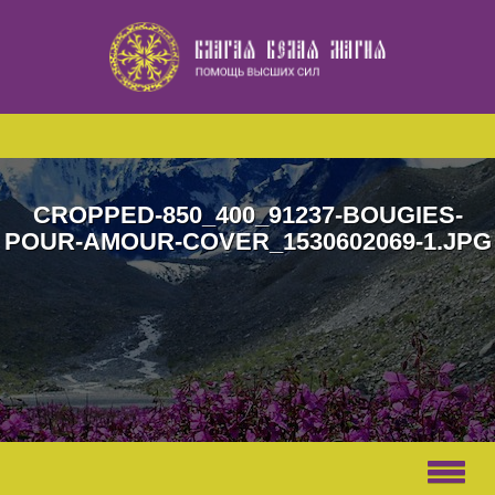
Наверх
CROPPED-850_400_91237-BOUGIES-
POUR-AMOUR-COVER_1530602069-1.JPG